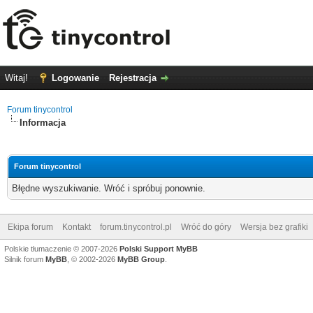
Witaj!
Logowanie
Rejestracja
Forum tinycontrol
Informacja
Forum tinycontrol
Błędne wyszukiwanie. Wróć i spróbuj ponownie.
Ekipa forum
Kontakt
forum.tinycontrol.pl
Wróć do góry
Wersja bez grafiki
Polskie tłumaczenie © 2007-2026
Polski Support MyBB
Silnik forum
MyBB
, © 2002-2026
MyBB Group
.