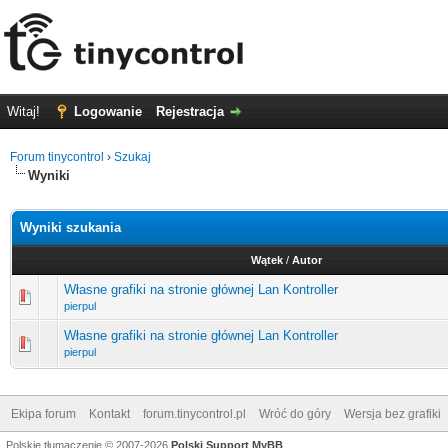
Witaj!
Logowanie
Rejestracja
Forum tinycontrol
›
Szukaj
Wyniki
Wyniki szukania
Wątek
/
Autor
Własne grafiki na stronie głównej Lan Kontroller
pierpul
Własne grafiki na stronie głównej Lan Kontroller
pierpul
Ekipa forum
Kontakt
forum.tinycontrol.pl
Wróć do góry
Wersja bez grafiki
Polskie tłumaczenie © 2007-2026
Polski Support MyBB