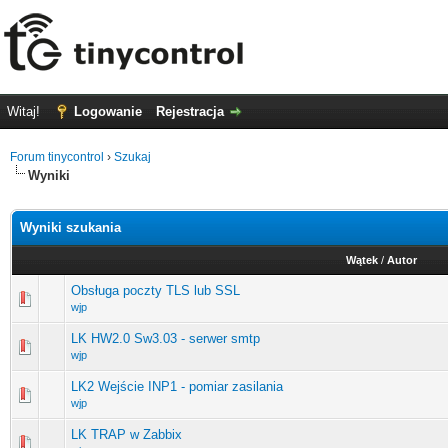
Witaj!
Logowanie
Rejestracja
Forum tinycontrol
›
Szukaj
Wyniki
Wyniki szukania
Wątek
/
Autor
Obsługa poczty TLS lub SSL
wjp
LK HW2.0 Sw3.03 - serwer smtp
wjp
LK2 Wejście INP1 - pomiar zasilania
wjp
LK TRAP w Zabbix