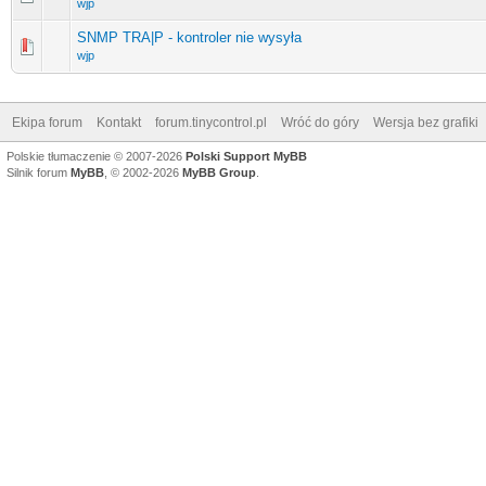
wjp
SNMP TRA|P - kontroler nie wysyła
wjp
Ekipa forum
Kontakt
forum.tinycontrol.pl
Wróć do góry
Wersja bez grafiki
Polskie tłumaczenie © 2007-2026
Polski Support MyBB
Silnik forum
MyBB
, © 2002-2026
MyBB Group
.