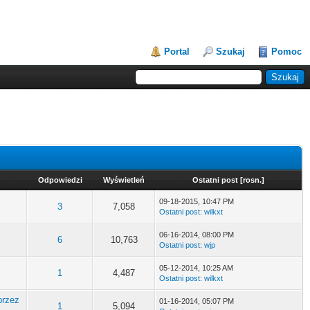
Portal
Szukaj
Pomoc
Odpowiedzi
Wyświetleń
Ostatni post
[
rosn.
]
09-18-2015, 10:47 PM
3
7,058
Ostatni post
:
wilkxt
06-16-2014, 08:00 PM
6
10,763
Ostatni post
:
wjp
05-12-2014, 10:25 AM
1
4,487
Ostatni post
:
wilkxt
przez
01-16-2014, 05:07 PM
1
5,094