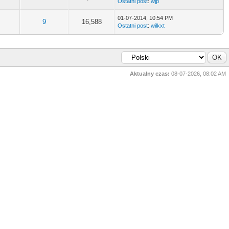
Ostatni post
:
wjp
01-07-2014, 10:54 PM
9
16,588
Ostatni post
:
wilkxt
Aktualny czas:
08-07-2026, 08:02 AM