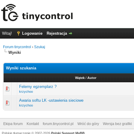
Witaj!
Logowanie
Rejestracja
Forum tinycontrol
›
Szukaj
Wyniki
Wyniki szukania
Wątek
/
Autor
Felerny egzemplarz ?
krzychoo
Awaria softu LK -ustawienia sieciowe
krzychoo
Ekipa forum
Kontakt
forum.tinycontrol.pl
Wróć do góry
Wersja bez grafiki
Polskie tłumaczenie © 2007-2026
Polski Support MyBB