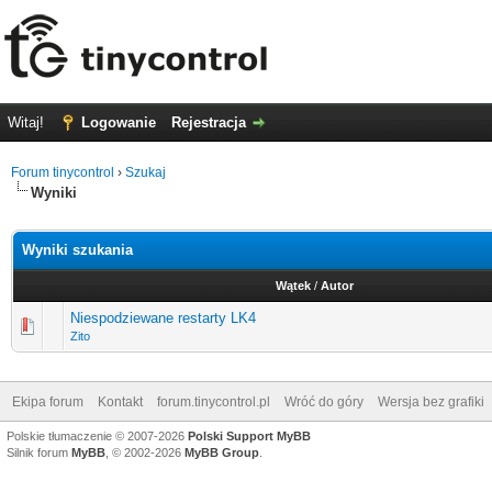
Witaj!
Logowanie
Rejestracja
Forum tinycontrol
›
Szukaj
Wyniki
Wyniki szukania
Wątek
/
Autor
Niespodziewane restarty LK4
Zito
Ekipa forum
Kontakt
forum.tinycontrol.pl
Wróć do góry
Wersja bez grafiki
Polskie tłumaczenie © 2007-2026
Polski Support MyBB
Silnik forum
MyBB
, © 2002-2026
MyBB Group
.