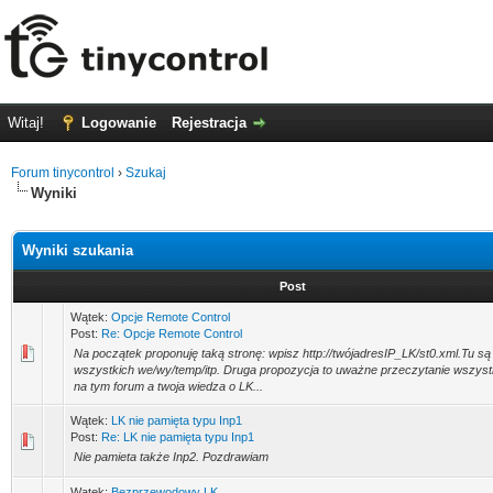
Witaj!
Logowanie
Rejestracja
Forum tinycontrol
›
Szukaj
Wyniki
Wyniki szukania
Post
Wątek:
Opcje Remote Control
Post:
Re: Opcje Remote Control
Na początek proponuję taką stronę: wpisz http://twójadresIP_LK/st0.xml.Tu są
wszystkich we/wy/temp/itp. Druga propozycja to uważne przeczytanie wszyst
na tym forum a twoja wiedza o LK...
Wątek:
LK nie pamięta typu Inp1
Post:
Re: LK nie pamięta typu Inp1
Nie pamieta także Inp2. Pozdrawiam
Wątek:
Bezprzewodowy LK