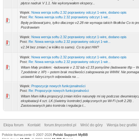
płytce nadruk V 1.1. Nie wykonywałem ekspery...
Wątek:
Nowa wersja softu 2.32 poprawiony odczyt 1-wire, dodano opis
Post:
Re: Nowa wersja softu 2.32 poprawiony odczyt 1-wir...
Będę próbował jutro, tylko dlaczego v2.28 nie wymaga takich fikołków Co to j
Pozdrawiam
Wątek:
Nowa wersja softu 2.32 poprawiony odczyt 1-wire, dodano opis
Post:
Re: Nowa wersja softu 2.32 poprawiony odczyt 1-wir...
v2.34 bez zmian ( w kółko to samo). Co to jest HW?
Wątek:
Nowa wersja softu 2.32 poprawiony odczyt 1-wire, dodano opis
Post:
Re: Nowa wersja softu 2.32 poprawiony odczyt 1-wir...
Witam Mały problem: -ładowanie v 2.32 lub v2.33 pomyślne (ładowanie tftp – 
7,podobnie z XP) – potem brak możliwości zalogowania po WWW. Nie pomaga
ustawień fabrycznych odpowiada na ...
Wątek:
Propozycje nowych funkcjonalności
Post:
Re: Propozycje nowych funkcjonalności
Witam Mam kilka propozycji zmian które nasunęły mi się podczas dwumiesięc
eksploatacji 4 szt. LK (świetny kontroler) połączonych po Wi-Fi (soft 2.28) .
Zastosowanych jako kontrola i regulacja t...
Ekipa forum
Kontakt
forum.tinycontrol.pl
Wróć do góry
Wersja bez grafiki
Polskie tłumaczenie © 2007-2026
Polski Support MyBB