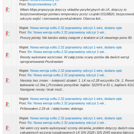
Post:
Bezprzewodowy LK
Witam Moja propozycja dotyczy układów peryferyjnych do LK, dotyczy to
bezprzewodowego pomiaru temperatury przez czujniki DS18B20, bezprzewo
odczytu wejść i sterowania przekaźnikami. Obecna iloś...
Wątek:
Nowa wersja softu 2.32 poprawiony odczyt 1-wire, dodano opis
Post:
Re: Nowa wersja softu 2.32 poprawiony odczyt 1-wir...
Proszę jaśniej. Nie bardzo widzę związek z brakiem w LK otwartego portu 80.
Wątek:
Nowa wersja softu 2.32 poprawiony odczyt 1-wire, dodano opis
Post:
Re: Nowa wersja softu 2.32 poprawiony odczyt 1-wir...
Resety wykonane wzorcowo. W załączeniu scany portów dla dwóch wersji
oprogramowania Pozdrawiam
Wątek:
Nowa wersja softu 2.32 poprawiony odczyt 1-wire, dodano opis
Post:
Re: Nowa wersja softu 2.32 poprawiony odczyt 1-wir...
Niestety bez zmian: - kolejność działań: 1. LK na v2.28 wszystko Ok. 2. Reset
ładowanie v2.34a („Przesłano pomyślnie: bajtów: 322976 w 81 s, bajtów/s:4110
Następnie resety i brak możl...
Wątek:
Nowa wersja softu 2.32 poprawiony odczyt 1-wire, dodano opis
Post:
Re: Nowa wersja softu 2.32 poprawiony odczyt 1-wir...
Próbowałem 2.29 ok. i dalej koniec dobrego.
Wątek:
Nowa wersja softu 2.32 poprawiony odczyt 1-wire, dodano opis
Post:
Re: Nowa wersja softu 2.32 poprawiony odczyt 1-wir...
Nie wiem czy warto wykonywać screny ekranów, problem dotyczy dwóch no
zakupionych wczoraj rozpakowanych LK S/N 2028 i S/N 2045 wgrana fabrycz