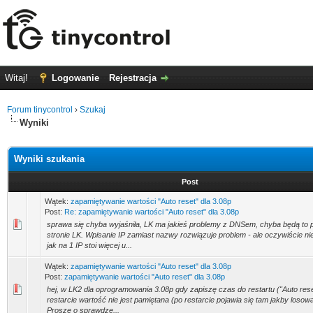
Witaj!
Logowanie
Rejestracja
Forum tinycontrol
›
Szukaj
Wyniki
Wyniki szukania
Post
Wątek:
zapamiętywanie wartości "Auto reset" dla 3.08p
Post:
Re: zapamiętywanie wartości "Auto reset" dla 3.08p
sprawa się chyba wyjaśniła, LK ma jakieś problemy z DNSem, chyba będą to 
stronie LK. Wpisanie IP zamiast nazwy rozwiązuje problem - ale oczywiście n
jak na 1 IP stoi więcej u...
Wątek:
zapamiętywanie wartości "Auto reset" dla 3.08p
Post:
zapamiętywanie wartości "Auto reset" dla 3.08p
hej, w LK2 dla oprogramowania 3.08p gdy zapiszę czas do restartu ("Auto reset
restarcie wartość nie jest pamiętana (po restarcie pojawia się tam jakby losowa
Proszę o sprawdze...