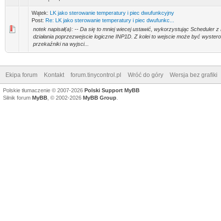
Wątek:
LK jako sterowanie temperatury i piec dwufunkcyjny
Post:
Re: LK jako sterowanie temperatury i piec dwufunkc...
notek napisał(a): -- Da się to mniej wiecej ustawić, wykorzystując Scheduler 
działania poprzezwejscie logiczne INP1D. Z kolei to wejscie może być wyste
przekaźniki na wyjsci...
Ekipa forum
Kontakt
forum.tinycontrol.pl
Wróć do góry
Wersja bez grafiki
Polskie tłumaczenie © 2007-2026
Polski Support MyBB
Silnik forum
MyBB
, © 2002-2026
MyBB Group
.