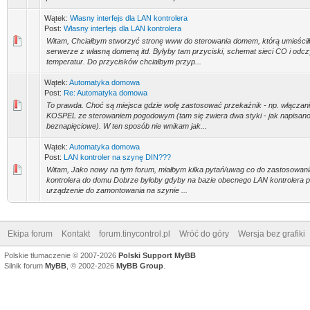
Wątek:
Własny interfejs dla LAN kontrolera
Post:
Własny interfejs dla LAN kontrolera
Witam, Chciałbym stworzyć stronę www do sterowania domem, którą umieści
serwerze z własną domeną itd. Byłyby tam przyciski, schemat sieci CO i odcz
temperatur. Do przycisków chciałbym przyp...
Wątek:
Automatyka domowa
Post:
Re: Automatyka domowa
To prawda. Choć są miejsca gdzie wolę zastosować przekaźnik - np. włączani
KOSPEL ze sterowaniem pogodowym (tam się zwiera dwa styki - jak napisano
beznapięciowe). W ten sposób nie wnikam jak...
Wątek:
Automatyka domowa
Post:
LAN kontroler na szynę DIN???
Witam, Jako nowy na tym forum, miałbym kilka pytań/uwag co do zastosowan
kontrolera do domu Dobrze byłoby gdyby na bazie obecnego LAN kontrolera 
urządzenie do zamontowania na szynie ...
Ekipa forum
Kontakt
forum.tinycontrol.pl
Wróć do góry
Wersja bez grafiki
Polskie tłumaczenie © 2007-2026
Polski Support MyBB
Silnik forum
MyBB
, © 2002-2026
MyBB Group
.