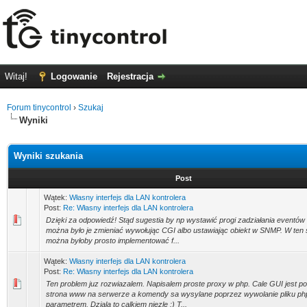
Witaj!
Logowanie
Rejestracja
Forum tinycontrol
›
Szukaj
Wyniki
Wyniki szukania
Post
Wątek:
Własny interfejs dla LAN kontrolera
Post:
Re: Własny interfejs dla LAN kontrolera
Dzięki za odpowiedź! Stąd sugestia by np wystawić progi zadziałania eventów 
można było je zmieniać wywołując CGI albo ustawiając obiekt w SNMP. W ten
można byłoby prosto implementować f...
Wątek:
Własny interfejs dla LAN kontrolera
Post:
Re: Własny interfejs dla LAN kontrolera
Ten problem juz rozwiazalem. Napisalem proste proxy w php. Cale GUI jest po
strona www na serwerze a komendy sa wysylane poprzez wywolanie pliku ph
parametrem. Dziala to calkiem niezle :) T...