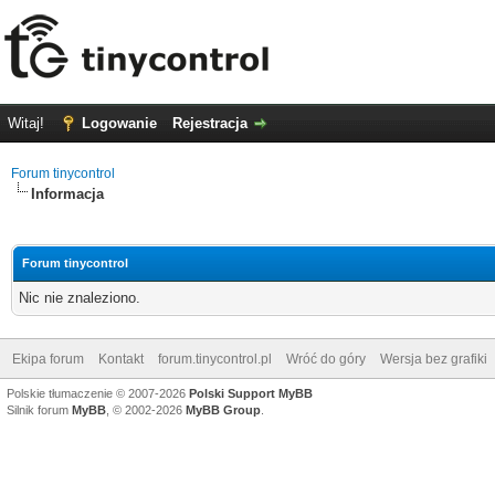
Witaj!
Logowanie
Rejestracja
Forum tinycontrol
Informacja
Forum tinycontrol
Nic nie znaleziono.
Ekipa forum
Kontakt
forum.tinycontrol.pl
Wróć do góry
Wersja bez grafiki
Polskie tłumaczenie © 2007-2026
Polski Support MyBB
Silnik forum
MyBB
, © 2002-2026
MyBB Group
.