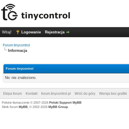
Witaj!
Logowanie
Rejestracja
Forum tinycontrol
Informacja
Forum tinycontrol
Nic nie znaleziono.
Ekipa forum
Kontakt
forum.tinycontrol.pl
Wróć do góry
Wersja bez grafiki
Polskie tłumaczenie © 2007-2026
Polski Support MyBB
Silnik forum
MyBB
, © 2002-2026
MyBB Group
.