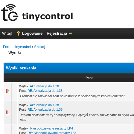
Witaj!
Logowanie
Rejestracja
Forum tinycontrol
›
Szukaj
Wyniki
Wyniki szukania
Post
Wątek:
Aktualizacja do 1.38
Post:
RE: Aktualizacja do 1.38
Problem się rozwiązał sam po restarcie z podłączonym kablem ethernet.
Wątek:
Aktualizacja do 1.38
Post:
RE: Aktualizacja do 1.38
Jestem dokładnie w tej samej sytuacji. Gdybyś znalazł rozwiązanie to będę wd
nim.
Wątek:
Niespodziewane restarty LK4
Post:
RE: Niespodziewane restarty LK4