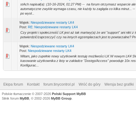
stAch napisał(a): (10-16-2024, 01:27 PM) -- na forum otrzymasz wsparcie ale 
automatyczne zwykle wymaga czasu, nie każdy tu zagląda co kilka minut... --
po wysł...
Wątek:
Niespodziewane restarty LK4
Post:
RE: Niespodziewane restarty LK4
Czy projekt i społeczność LK jest aż tak martwy(a) że ani "support" ani nikt z
potwierdzić/zaprzeczyć czy na innych egzemplarzach jest to powtarzalne? Pro
Wątek:
Niespodziewane restarty LK4
Post:
Niespodziewane restarty LK4
Witam, jako zupełnie nowy użytkownik testuję możliwości LK W nowym LK4 S
kasowanie użytkownika z listy w zakładce "Dostęp/Access" powoduje 10x res
Konfigurac...
Ekipa forum
Kontakt
forum.tinycontrol.pl
Wróć do góry
Wersja bez grafiki
Polskie tłumaczenie © 2007-2026
Polski Support MyBB
Silnik forum
MyBB
, © 2002-2026
MyBB Group
.