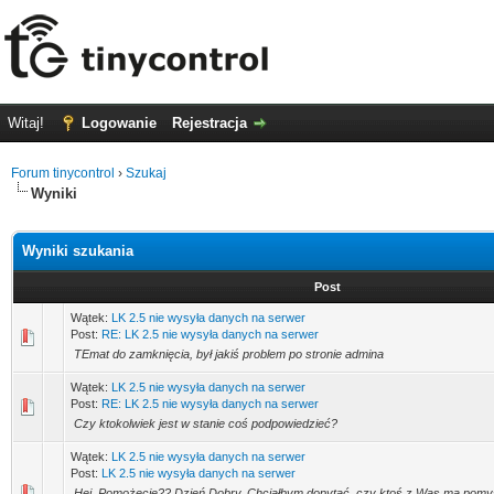
Witaj!
Logowanie
Rejestracja
Forum tinycontrol
›
Szukaj
Wyniki
Wyniki szukania
Post
Wątek:
LK 2.5 nie wysyła danych na serwer
Post:
RE: LK 2.5 nie wysyła danych na serwer
TEmat do zamknięcia, był jakiś problem po stronie admina
Wątek:
LK 2.5 nie wysyła danych na serwer
Post:
RE: LK 2.5 nie wysyła danych na serwer
Czy ktokolwiek jest w stanie coś podpowiedzieć?
Wątek:
LK 2.5 nie wysyła danych na serwer
Post:
LK 2.5 nie wysyła danych na serwer
Hej. Pomożecie?? Dzień Dobry. Chciałbym dopytać, czy ktoś z Was ma pomy