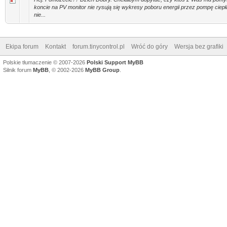
koncie na PV monitor nie rysują się wykresy poboru energii przez pompę ciepł
nie...
Ekipa forum
Kontakt
forum.tinycontrol.pl
Wróć do góry
Wersja bez grafiki
Polskie tłumaczenie © 2007-2026
Polski Support MyBB
Silnik forum
MyBB
, © 2002-2026
MyBB Group
.