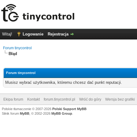
Witaj!
Logowanie
Rejestracja
Forum tinycontrol
Błąd
Forum tinycontrol
Musisz wybrać użytkownika, któremu chcesz dać punkt reputacji.
Ekipa forum
Kontakt
forum.tinycontrol.pl
Wróć do góry
Wersja bez grafiki
Polskie tłumaczenie © 2007-2026
Polski Support MyBB
Silnik forum
MyBB
, © 2002-2026
MyBB Group
.