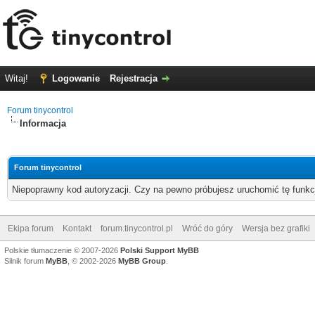
Witaj!
Logowanie
Rejestracja
Forum tinycontrol
Informacja
Forum tinycontrol
Niepoprawny kod autoryzacji. Czy na pewno próbujesz uruchomić tę funk
Ekipa forum
Kontakt
forum.tinycontrol.pl
Wróć do góry
Wersja bez grafiki
Polskie tłumaczenie © 2007-2026
Polski Support MyBB
Silnik forum
MyBB
, © 2002-2026
MyBB Group
.