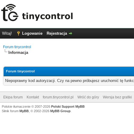
Witaj!
Logowanie
Rejestracja
Forum tinycontrol
Informacja
Forum tinycontrol
Niepoprawny kod autoryzacji. Czy na pewno próbujesz uruchomić tę funk
Ekipa forum
Kontakt
forum.tinycontrol.pl
Wróć do góry
Wersja bez grafiki
Polskie tłumaczenie © 2007-2026
Polski Support MyBB
Silnik forum
MyBB
, © 2002-2026
MyBB Group
.