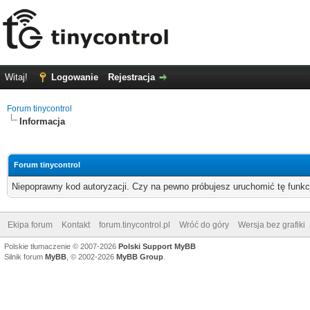
Witaj!
Logowanie
Rejestracja
Forum tinycontrol
Informacja
Forum tinycontrol
Niepoprawny kod autoryzacji. Czy na pewno próbujesz uruchomić tę funk
Ekipa forum
Kontakt
forum.tinycontrol.pl
Wróć do góry
Wersja bez grafiki
Polskie tłumaczenie © 2007-2026
Polski Support MyBB
Silnik forum
MyBB
, © 2002-2026
MyBB Group
.