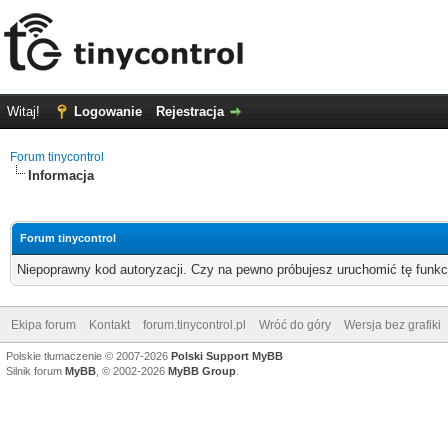
Witaj!
Logowanie
Rejestracja
Forum tinycontrol
Informacja
Forum tinycontrol
Niepoprawny kod autoryzacji. Czy na pewno próbujesz uruchomić tę funk
Ekipa forum
Kontakt
forum.tinycontrol.pl
Wróć do góry
Wersja bez grafiki
Polskie tłumaczenie © 2007-2026
Polski Support MyBB
Silnik forum
MyBB
, © 2002-2026
MyBB Group
.