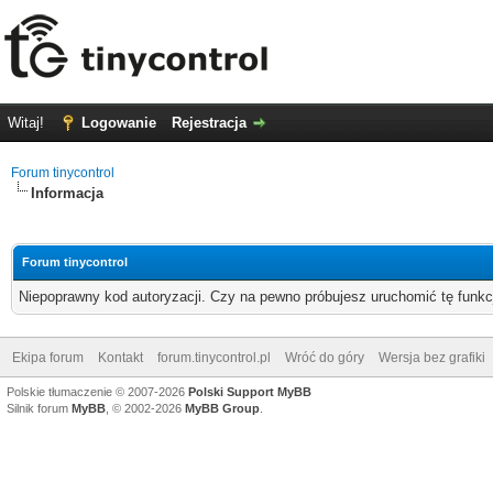
Witaj!
Logowanie
Rejestracja
Forum tinycontrol
Informacja
Forum tinycontrol
Niepoprawny kod autoryzacji. Czy na pewno próbujesz uruchomić tę funk
Ekipa forum
Kontakt
forum.tinycontrol.pl
Wróć do góry
Wersja bez grafiki
Polskie tłumaczenie © 2007-2026
Polski Support MyBB
Silnik forum
MyBB
, © 2002-2026
MyBB Group
.