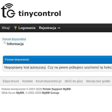
Witaj!
Logowanie
Rejestracja
Forum tinycontrol
Informacja
Forum tinycontrol
Niepoprawny kod autoryzacji. Czy na pewno próbujesz uruchomić tę funk
Ekipa forum
Kontakt
forum.tinycontrol.pl
Wróć do góry
Wersja bez grafiki
Polskie tłumaczenie © 2007-2026
Polski Support MyBB
Silnik forum
MyBB
, © 2002-2026
MyBB Group
.