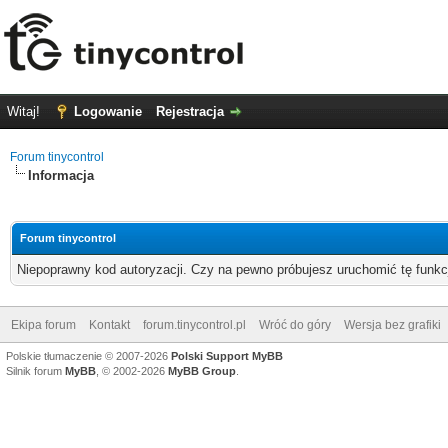
Witaj!
Logowanie
Rejestracja
Forum tinycontrol
Informacja
Forum tinycontrol
Niepoprawny kod autoryzacji. Czy na pewno próbujesz uruchomić tę funk
Ekipa forum
Kontakt
forum.tinycontrol.pl
Wróć do góry
Wersja bez grafiki
Polskie tłumaczenie © 2007-2026
Polski Support MyBB
Silnik forum
MyBB
, © 2002-2026
MyBB Group
.