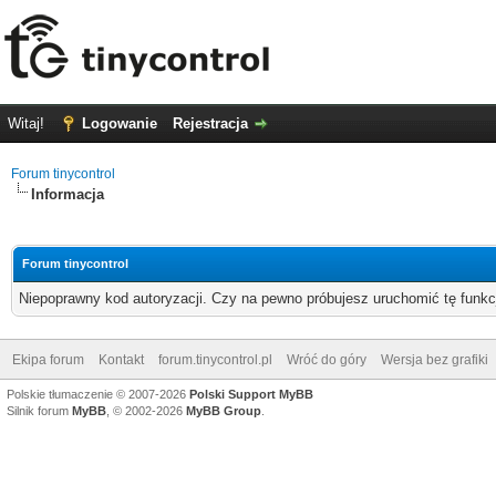
Witaj!
Logowanie
Rejestracja
Forum tinycontrol
Informacja
Forum tinycontrol
Niepoprawny kod autoryzacji. Czy na pewno próbujesz uruchomić tę funk
Ekipa forum
Kontakt
forum.tinycontrol.pl
Wróć do góry
Wersja bez grafiki
Polskie tłumaczenie © 2007-2026
Polski Support MyBB
Silnik forum
MyBB
, © 2002-2026
MyBB Group
.