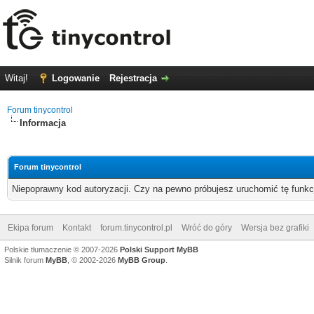
Witaj!
Logowanie
Rejestracja
Forum tinycontrol
Informacja
Forum tinycontrol
Niepoprawny kod autoryzacji. Czy na pewno próbujesz uruchomić tę funk
Ekipa forum
Kontakt
forum.tinycontrol.pl
Wróć do góry
Wersja bez grafiki
Polskie tłumaczenie © 2007-2026
Polski Support MyBB
Silnik forum
MyBB
, © 2002-2026
MyBB Group
.