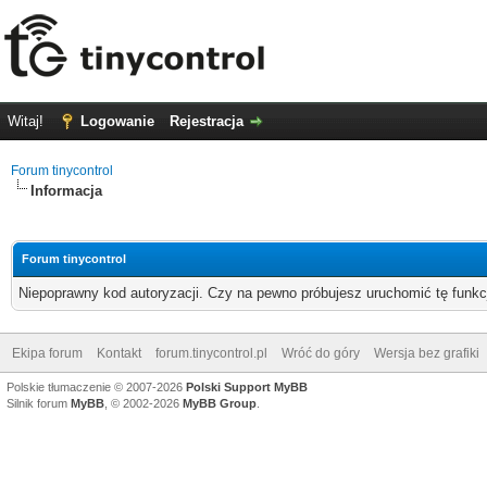
Witaj!
Logowanie
Rejestracja
Forum tinycontrol
Informacja
Forum tinycontrol
Niepoprawny kod autoryzacji. Czy na pewno próbujesz uruchomić tę funk
Ekipa forum
Kontakt
forum.tinycontrol.pl
Wróć do góry
Wersja bez grafiki
Polskie tłumaczenie © 2007-2026
Polski Support MyBB
Silnik forum
MyBB
, © 2002-2026
MyBB Group
.