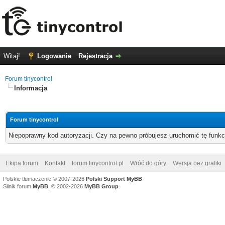
Witaj!
Logowanie
Rejestracja
Forum tinycontrol
Informacja
Forum tinycontrol
Niepoprawny kod autoryzacji. Czy na pewno próbujesz uruchomić tę funk
Ekipa forum
Kontakt
forum.tinycontrol.pl
Wróć do góry
Wersja bez grafiki
Polskie tłumaczenie © 2007-2026
Polski Support MyBB
Silnik forum
MyBB
, © 2002-2026
MyBB Group
.