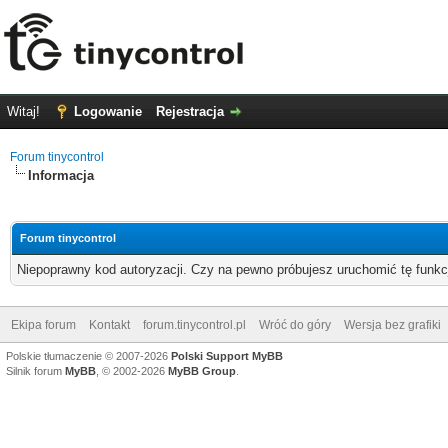
Witaj!
Logowanie
Rejestracja
Forum tinycontrol
Informacja
Forum tinycontrol
Niepoprawny kod autoryzacji. Czy na pewno próbujesz uruchomić tę funk
Ekipa forum
Kontakt
forum.tinycontrol.pl
Wróć do góry
Wersja bez grafiki
Polskie tłumaczenie © 2007-2026
Polski Support MyBB
Silnik forum
MyBB
, © 2002-2026
MyBB Group
.