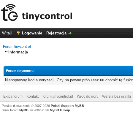
Witaj!
Logowanie
Rejestracja
Forum tinycontrol
Informacja
Forum tinycontrol
Niepoprawny kod autoryzacji. Czy na pewno próbujesz uruchomić tę funk
Ekipa forum
Kontakt
forum.tinycontrol.pl
Wróć do góry
Wersja bez grafiki
Polskie tłumaczenie © 2007-2026
Polski Support MyBB
Silnik forum
MyBB
, © 2002-2026
MyBB Group
.