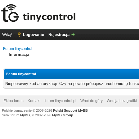
Witaj!
Logowanie
Rejestracja
Forum tinycontrol
Informacja
Forum tinycontrol
Niepoprawny kod autoryzacji. Czy na pewno próbujesz uruchomić tę funk
Ekipa forum
Kontakt
forum.tinycontrol.pl
Wróć do góry
Wersja bez grafiki
Polskie tłumaczenie © 2007-2026
Polski Support MyBB
Silnik forum
MyBB
, © 2002-2026
MyBB Group
.