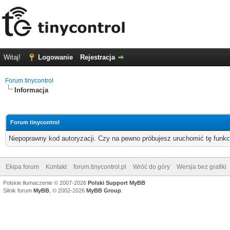
Witaj!
Logowanie
Rejestracja
Forum tinycontrol
Informacja
Forum tinycontrol
Niepoprawny kod autoryzacji. Czy na pewno próbujesz uruchomić tę funk
Ekipa forum
Kontakt
forum.tinycontrol.pl
Wróć do góry
Wersja bez grafiki
Polskie tłumaczenie © 2007-2026
Polski Support MyBB
Silnik forum
MyBB
, © 2002-2026
MyBB Group
.