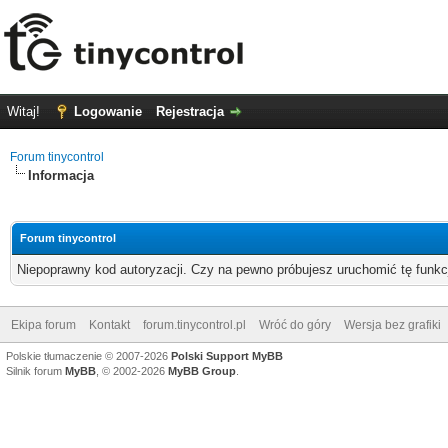
Witaj!
Logowanie
Rejestracja
Forum tinycontrol
Informacja
Forum tinycontrol
Niepoprawny kod autoryzacji. Czy na pewno próbujesz uruchomić tę funk
Ekipa forum
Kontakt
forum.tinycontrol.pl
Wróć do góry
Wersja bez grafiki
Polskie tłumaczenie © 2007-2026
Polski Support MyBB
Silnik forum
MyBB
, © 2002-2026
MyBB Group
.