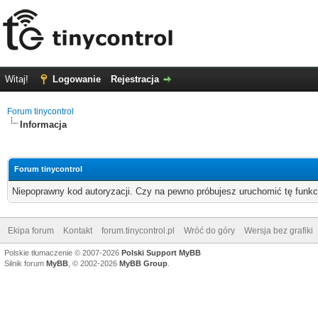
Witaj!
Logowanie
Rejestracja
Forum tinycontrol
Informacja
Forum tinycontrol
Niepoprawny kod autoryzacji. Czy na pewno próbujesz uruchomić tę funk
Ekipa forum
Kontakt
forum.tinycontrol.pl
Wróć do góry
Wersja bez grafiki
Polskie tłumaczenie © 2007-2026
Polski Support MyBB
Silnik forum
MyBB
, © 2002-2026
MyBB Group
.