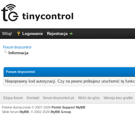
Witaj!
Logowanie
Rejestracja
Forum tinycontrol
Informacja
Forum tinycontrol
Niepoprawny kod autoryzacji. Czy na pewno próbujesz uruchomić tę funk
Ekipa forum
Kontakt
forum.tinycontrol.pl
Wróć do góry
Wersja bez grafiki
Polskie tłumaczenie © 2007-2026
Polski Support MyBB
Silnik forum
MyBB
, © 2002-2026
MyBB Group
.