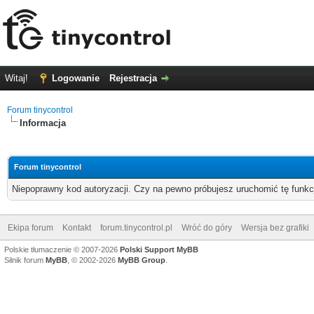
Witaj!
Logowanie
Rejestracja
Forum tinycontrol
Informacja
Forum tinycontrol
Niepoprawny kod autoryzacji. Czy na pewno próbujesz uruchomić tę funk
Ekipa forum
Kontakt
forum.tinycontrol.pl
Wróć do góry
Wersja bez grafiki
Polskie tłumaczenie © 2007-2026
Polski Support MyBB
Silnik forum
MyBB
, © 2002-2026
MyBB Group
.