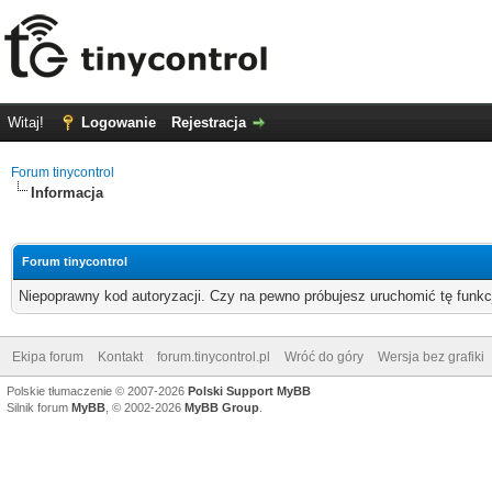
Witaj!
Logowanie
Rejestracja
Forum tinycontrol
Informacja
Forum tinycontrol
Niepoprawny kod autoryzacji. Czy na pewno próbujesz uruchomić tę funk
Ekipa forum
Kontakt
forum.tinycontrol.pl
Wróć do góry
Wersja bez grafiki
Polskie tłumaczenie © 2007-2026
Polski Support MyBB
Silnik forum
MyBB
, © 2002-2026
MyBB Group
.