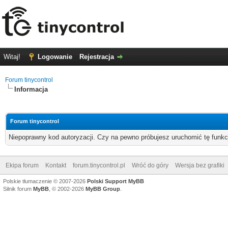
Witaj!
Logowanie
Rejestracja
Forum tinycontrol
Informacja
Forum tinycontrol
Niepoprawny kod autoryzacji. Czy na pewno próbujesz uruchomić tę funk
Ekipa forum
Kontakt
forum.tinycontrol.pl
Wróć do góry
Wersja bez grafiki
Polskie tłumaczenie © 2007-2026
Polski Support MyBB
Silnik forum
MyBB
, © 2002-2026
MyBB Group
.