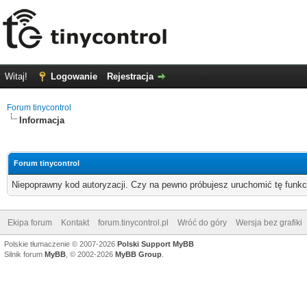
Witaj!
Logowanie
Rejestracja
Forum tinycontrol
Informacja
Forum tinycontrol
Niepoprawny kod autoryzacji. Czy na pewno próbujesz uruchomić tę funk
Ekipa forum
Kontakt
forum.tinycontrol.pl
Wróć do góry
Wersja bez grafiki
Polskie tłumaczenie © 2007-2026
Polski Support MyBB
Silnik forum
MyBB
, © 2002-2026
MyBB Group
.