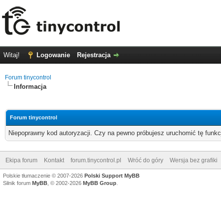
Witaj!
Logowanie
Rejestracja
Forum tinycontrol
Informacja
Forum tinycontrol
Niepoprawny kod autoryzacji. Czy na pewno próbujesz uruchomić tę funk
Ekipa forum
Kontakt
forum.tinycontrol.pl
Wróć do góry
Wersja bez grafiki
Polskie tłumaczenie © 2007-2026
Polski Support MyBB
Silnik forum
MyBB
, © 2002-2026
MyBB Group
.