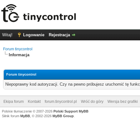
Witaj!
Logowanie
Rejestracja
Forum tinycontrol
Informacja
Forum tinycontrol
Niepoprawny kod autoryzacji. Czy na pewno próbujesz uruchomić tę funk
Ekipa forum
Kontakt
forum.tinycontrol.pl
Wróć do góry
Wersja bez grafiki
Polskie tłumaczenie © 2007-2026
Polski Support MyBB
Silnik forum
MyBB
, © 2002-2026
MyBB Group
.