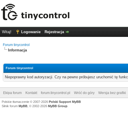
Witaj!
Logowanie
Rejestracja
Forum tinycontrol
Informacja
Forum tinycontrol
Niepoprawny kod autoryzacji. Czy na pewno próbujesz uruchomić tę funk
Ekipa forum
Kontakt
forum.tinycontrol.pl
Wróć do góry
Wersja bez grafiki
Polskie tłumaczenie © 2007-2026
Polski Support MyBB
Silnik forum
MyBB
, © 2002-2026
MyBB Group
.