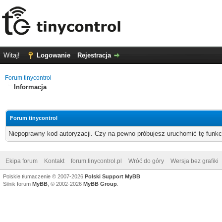
Witaj!
Logowanie
Rejestracja
Forum tinycontrol
Informacja
Forum tinycontrol
Niepoprawny kod autoryzacji. Czy na pewno próbujesz uruchomić tę funk
Ekipa forum
Kontakt
forum.tinycontrol.pl
Wróć do góry
Wersja bez grafiki
Polskie tłumaczenie © 2007-2026
Polski Support MyBB
Silnik forum
MyBB
, © 2002-2026
MyBB Group
.