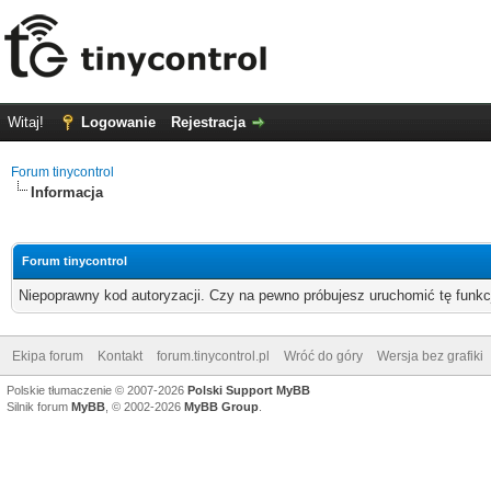
Witaj!
Logowanie
Rejestracja
Forum tinycontrol
Informacja
Forum tinycontrol
Niepoprawny kod autoryzacji. Czy na pewno próbujesz uruchomić tę funk
Ekipa forum
Kontakt
forum.tinycontrol.pl
Wróć do góry
Wersja bez grafiki
Polskie tłumaczenie © 2007-2026
Polski Support MyBB
Silnik forum
MyBB
, © 2002-2026
MyBB Group
.