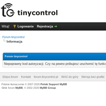
Witaj!
Logowanie
Rejestracja
Forum tinycontrol
Informacja
Forum tinycontrol
Niepoprawny kod autoryzacji. Czy na pewno próbujesz uruchomić tę funk
Ekipa forum
Kontakt
forum.tinycontrol.pl
Wróć do góry
Wersja bez grafiki
Polskie tłumaczenie © 2007-2026
Polski Support MyBB
Silnik forum
MyBB
, © 2002-2026
MyBB Group
.