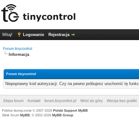
Witaj!
Logowanie
Rejestracja
Forum tinycontrol
Informacja
Forum tinycontrol
Niepoprawny kod autoryzacji. Czy na pewno próbujesz uruchomić tę funk
Ekipa forum
Kontakt
forum.tinycontrol.pl
Wróć do góry
Wersja bez grafiki
Polskie tłumaczenie © 2007-2026
Polski Support MyBB
Silnik forum
MyBB
, © 2002-2026
MyBB Group
.