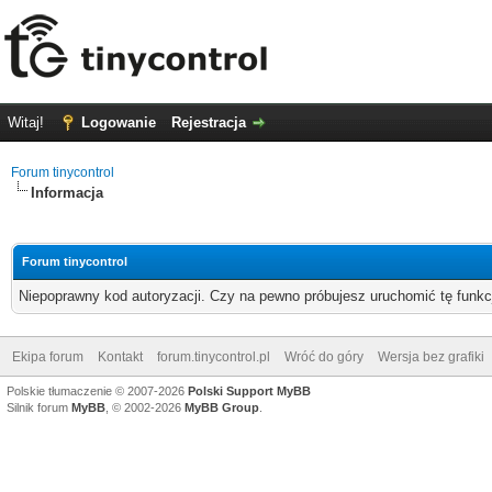
Witaj!
Logowanie
Rejestracja
Forum tinycontrol
Informacja
Forum tinycontrol
Niepoprawny kod autoryzacji. Czy na pewno próbujesz uruchomić tę funk
Ekipa forum
Kontakt
forum.tinycontrol.pl
Wróć do góry
Wersja bez grafiki
Polskie tłumaczenie © 2007-2026
Polski Support MyBB
Silnik forum
MyBB
, © 2002-2026
MyBB Group
.