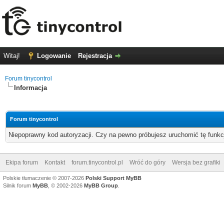
Witaj!
Logowanie
Rejestracja
Forum tinycontrol
Informacja
Forum tinycontrol
Niepoprawny kod autoryzacji. Czy na pewno próbujesz uruchomić tę funk
Ekipa forum
Kontakt
forum.tinycontrol.pl
Wróć do góry
Wersja bez grafiki
Polskie tłumaczenie © 2007-2026
Polski Support MyBB
Silnik forum
MyBB
, © 2002-2026
MyBB Group
.