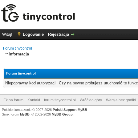
Witaj!
Logowanie
Rejestracja
Forum tinycontrol
Informacja
Forum tinycontrol
Niepoprawny kod autoryzacji. Czy na pewno próbujesz uruchomić tę funk
Ekipa forum
Kontakt
forum.tinycontrol.pl
Wróć do góry
Wersja bez grafiki
Polskie tłumaczenie © 2007-2026
Polski Support MyBB
Silnik forum
MyBB
, © 2002-2026
MyBB Group
.