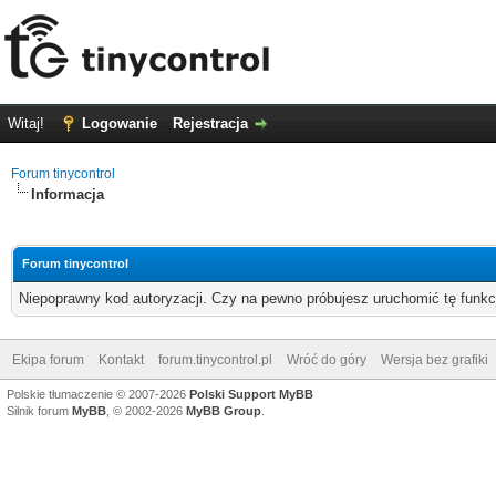
Witaj!
Logowanie
Rejestracja
Forum tinycontrol
Informacja
Forum tinycontrol
Niepoprawny kod autoryzacji. Czy na pewno próbujesz uruchomić tę funk
Ekipa forum
Kontakt
forum.tinycontrol.pl
Wróć do góry
Wersja bez grafiki
Polskie tłumaczenie © 2007-2026
Polski Support MyBB
Silnik forum
MyBB
, © 2002-2026
MyBB Group
.