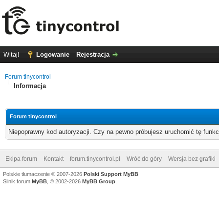
Witaj!
Logowanie
Rejestracja
Forum tinycontrol
Informacja
Forum tinycontrol
Niepoprawny kod autoryzacji. Czy na pewno próbujesz uruchomić tę funk
Ekipa forum
Kontakt
forum.tinycontrol.pl
Wróć do góry
Wersja bez grafiki
Polskie tłumaczenie © 2007-2026
Polski Support MyBB
Silnik forum
MyBB
, © 2002-2026
MyBB Group
.