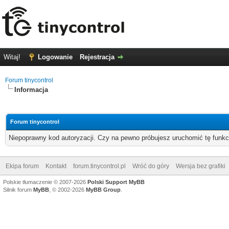
Witaj!
Logowanie
Rejestracja
Forum tinycontrol
Informacja
Forum tinycontrol
Niepoprawny kod autoryzacji. Czy na pewno próbujesz uruchomić tę funk
Ekipa forum
Kontakt
forum.tinycontrol.pl
Wróć do góry
Wersja bez grafiki
Polskie tłumaczenie © 2007-2026
Polski Support MyBB
Silnik forum
MyBB
, © 2002-2026
MyBB Group
.