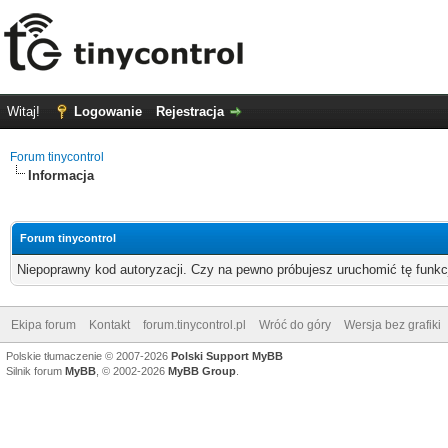
Witaj!
Logowanie
Rejestracja
Forum tinycontrol
Informacja
Forum tinycontrol
Niepoprawny kod autoryzacji. Czy na pewno próbujesz uruchomić tę funk
Ekipa forum
Kontakt
forum.tinycontrol.pl
Wróć do góry
Wersja bez grafiki
Polskie tłumaczenie © 2007-2026
Polski Support MyBB
Silnik forum
MyBB
, © 2002-2026
MyBB Group
.