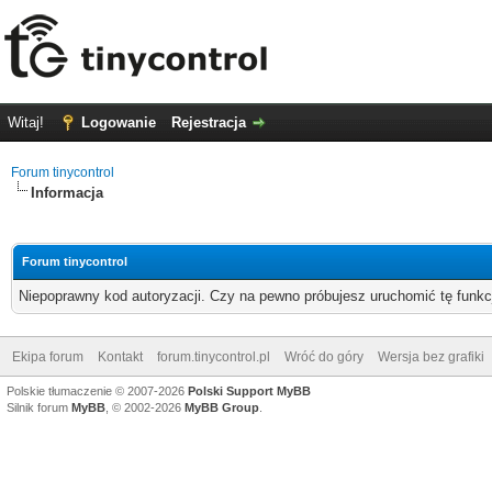
Witaj!
Logowanie
Rejestracja
Forum tinycontrol
Informacja
Forum tinycontrol
Niepoprawny kod autoryzacji. Czy na pewno próbujesz uruchomić tę funk
Ekipa forum
Kontakt
forum.tinycontrol.pl
Wróć do góry
Wersja bez grafiki
Polskie tłumaczenie © 2007-2026
Polski Support MyBB
Silnik forum
MyBB
, © 2002-2026
MyBB Group
.